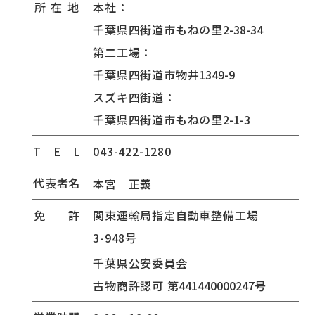
所
在
地
本社：
千葉県四街道市もねの里
2-38-34
第二工場：
千葉県四街道市物井
1349-9
スズキ四街道：
千葉県四街道市もねの里
2-1-3
T
E
L
043-422-1280
代
表
者
名
本宮 正義
免
許
関東運輸局指定自動車整備工場
3-948号
千葉県公安委員会
古物商許認可
第441440000247号